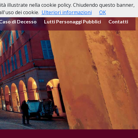
lità illustrate nella cookie policy. Chiudendo questo banner,
l'uso dei cookie.
Ulteriori informazioni
OK
 Caso di Decesso
Lutti Personaggi Pubblici
Contatti