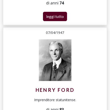
di anni
74
leggi tutto
07/04/1947
HENRY FORD
Imprenditore statunitense.
di anni
83